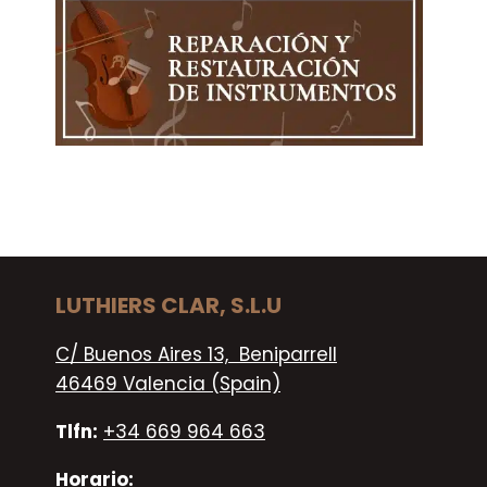
LUTHIERS CLAR, S.L.U
C/ Buenos Aires 13, Beniparrell
46469 Valencia (Spain)
Tlfn:
+34 669 964 663
Horario: