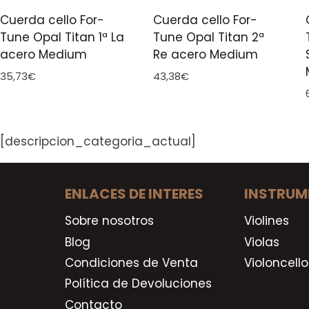
Cuerda cello For-
Cuerda cello For-
Tune Opal Titan 1ª La
Tune Opal Titan 2ª
acero Medium
Re acero Medium
35,73
€
43,38
€
[descripcion_categoria_actual]
ENLACES DE INTERES
INSTRUM
Sobre nosotros
Violines
Blog
Violas
Condiciones de Venta
Violoncello
Política de Devoluciones
Contacto