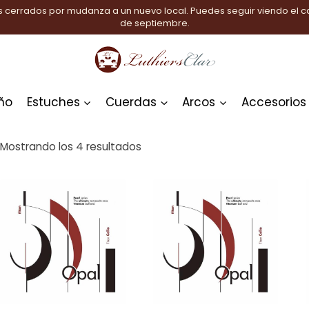
 cerrados por mudanza a un nuevo local. Puedes seguir viendo el ca
de septiembre.
ño
Estuches
Cuerdas
Arcos
Accesorios
Mostrando los 4 resultados
o