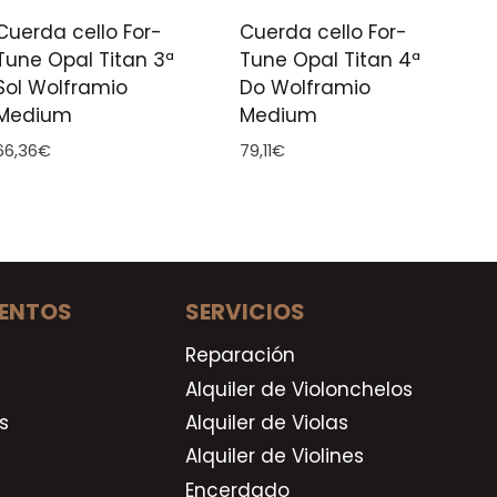
Cuerda cello For-
Cuerda cello For-
Tune Opal Titan 3ª
Tune Opal Titan 4ª
Sol Wolframio
Do Wolframio
Medium
Medium
66,36
€
79,11
€
ENTOS
SERVICIOS
Reparación
Alquiler de Violonchelos
s
Alquiler de Violas
Alquiler de Violines
Encerdado