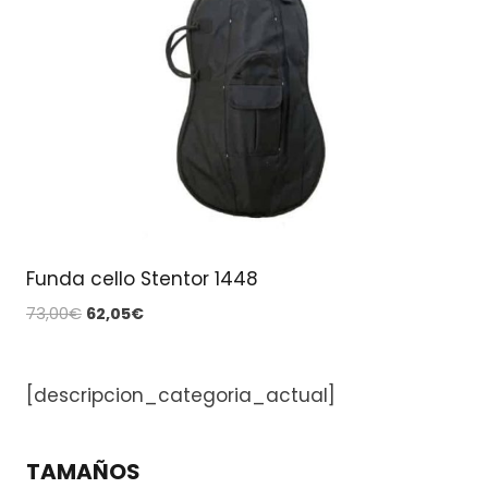
Funda cello Stentor 1448
El
El
73,00
€
62,05
€
precio
precio
original
actual
era:
es:
[descripcion_categoria_actual]
73,00€.
62,05€.
TAMAÑOS