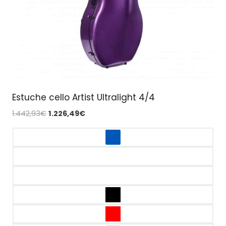
Estuche cello Artist Ultralight 4/4
El
El
1.442,93
€
1.226,49
€
precio
precio
original
actual
era:
es:
1.442,93€.
1.226,49€.