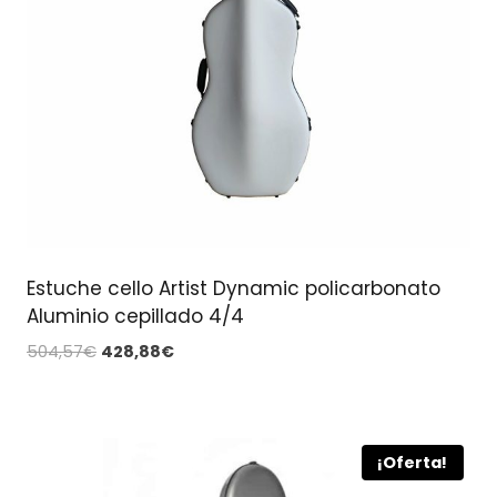
Estuche cello Artist Dynamic policarbonato
Aluminio cepillado 4/4
El
El
504,57
€
428,88
€
precio
precio
original
actual
era:
es:
504,57€.
428,88€.
¡Oferta!