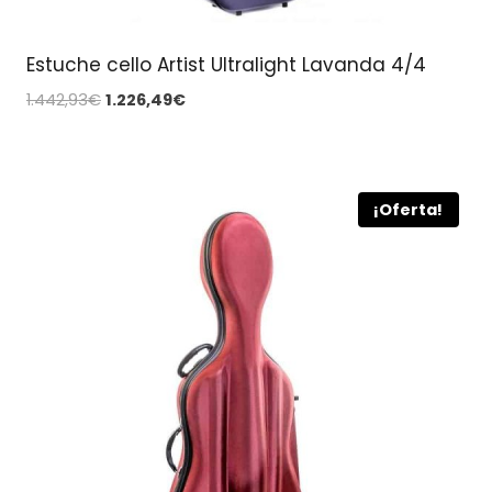
Estuche cello Artist Ultralight Lavanda 4/4
El
El
1.442,93
€
1.226,49
€
precio
precio
original
actual
era:
es:
1.442,93€.
1.226,49€.
¡Oferta!