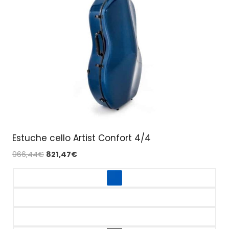
Estuche cello Artist Confort 4/4
El
El
966,44
€
821,47
€
precio
precio
original
actual
era:
es:
966,44€.
821,47€.