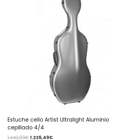
Estuche cello Artist Ultralight Aluminio
cepillado 4/4
El
El
1.442,93
€
1.226,49
€