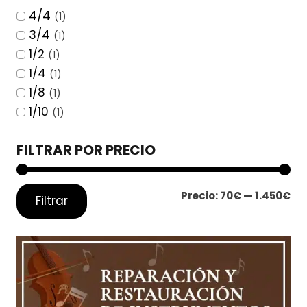
4/4
(1)
3/4
(1)
1/2
(1)
1/4
(1)
1/8
(1)
1/10
(1)
FILTRAR POR PRECIO
Pre
Pre
Precio:
70€
—
1.450€
Filtrar
mí
má