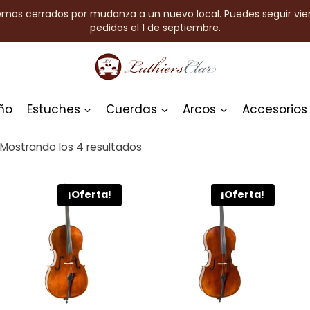
emos cerrados por mudanza a un nuevo local. Puedes seguir vie
pedidos el 1 de septiembre.
ño
Estuches
Cuerdas
Arcos
Accesorios
Mostrando los 4 resultados
¡Oferta!
¡Oferta!