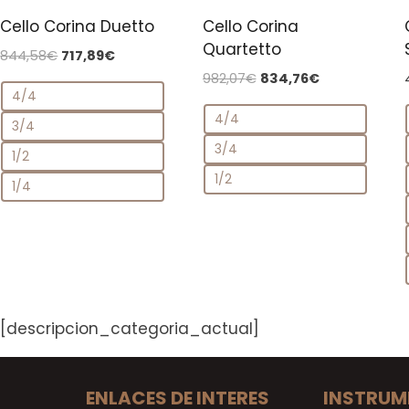
Cello Corina Duetto
Cello Corina
Quartetto
El
El
844,58
€
717,89
€
precio
precio
El
El
982,07
€
834,76
€
o
4/4
original
actual
precio
precio
era:
es:
4/4
original
actual
3/4
844,58€.
717,89€.
era:
es:
3/4
1/2
982,07€.
834,76€.
1/2
1/4
[descripcion_categoria_actual]
ENLACES DE INTERES
INSTRUM