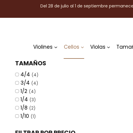
Saltar
Del 28 de julio al 1 de septiembre permanec
al
contenido
Violines
Cellos
Violas
Tama
TAMAÑOS
4/4
(4)
3/4
(4)
1/2
(4)
1/4
(3)
1/8
(2)
1/10
(1)
FILTRAR POR PRECIO