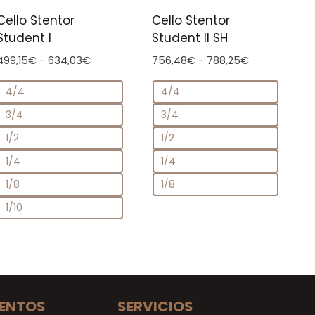
Cello Stentor
Cello Stentor
Student I
Student II SH
Rango
Rango
499,15
€
-
634,03
€
756,48
€
-
788,25
€
de
de
4/4
4/4
precios:
precios:
desde
desde
3/4
3/4
499,15€
756,48€
1/2
1/2
hasta
hasta
634,03€
788,25€
1/4
1/4
1/8
1/8
1/10
ENTOS
SERVICIOS