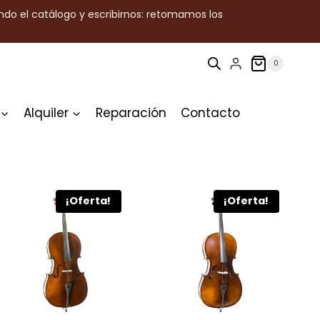
ndo el catálogo y escribirnos: retomamos los
0
Alquiler
Reparación
Contacto
¡Oferta!
¡Oferta!