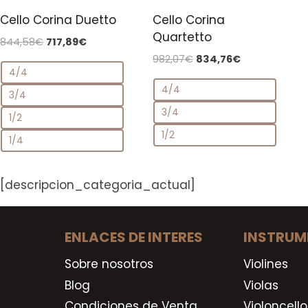
Cello Corina Duetto
Cello Corina
o
Quartetto
El
El
844,58
€
717,89
€
precio
precio
El
El
982,07
€
834,76
€
4/4
original
actual
precio
precio
era:
es:
4/4
original
actual
3/4
844,58€.
717,89€.
era:
es:
3/4
1/2
982,07€.
834,76€.
1/2
1/4
[descripcion_categoria_actual]
ENLACES DE INTERES
INSTRUM
Sobre nosotros
Violines
Blog
Violas
Condiciones de Venta
Violoncello