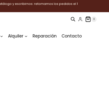
tálogo y escribirnos: retomamos los pedidos el 1
0
Alquiler
Reparación
Contacto