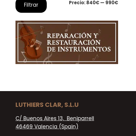
Precio
Precio
Precio:
840€
—
990€
Filtrar
mínimo
máxim
LUTHIERS CLAR, S.L.U
C/ Buenos Aires 13, Beniparrell
46469 Valencia (Spain)