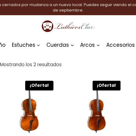
 cerrados por mudanza a un nuevo local. Puedes seguir viendo el ca
de septiembre.
ño
Estuches
Cuerdas
Arcos
Accesorios
Mostrando los 2 resultados
¡Oferta!
¡Oferta!