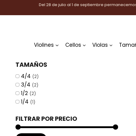
Saltar
Del 28 de julio al 1 de septiembre permanecemos
al
contenido
Violines
Cellos
Violas
Tama
TAMAÑOS
4/4
(2)
3/4
(2)
1/2
(2)
1/4
(1)
FILTRAR POR PRECIO