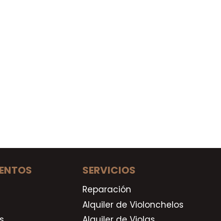
ENTOS
SERVICIOS
Reparación
Alquiler de Violonchelos
s
Alquiler de Violas