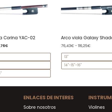
la Corina YAC-02
Arco viola Galaxy Sha
El
Rango
,76
€
76,43
€
-
116,25
€
ecio
precio
de
13"
ginal
actual
precios:
:
es:
desde
14"-15"-16"
,83€.
28,76€.
76,43€
6"
hasta
116,25€
ENLACES DE INTERES
INSTRUM
Sobre nosotros
Violines