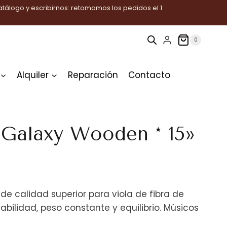
tálogo y escribirnos: retomamos los pedidos el 1
0
Alquiler
Reparación
Contacto
 Galaxy Wooden * 15»
ecio
e calidad superior para viola de fibra de
tual
iabilidad, peso constante y equilibrio. Músicos
: