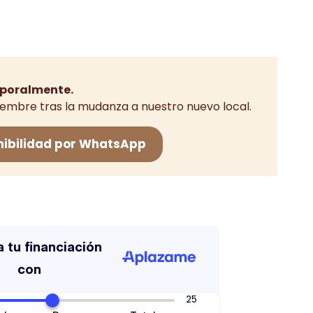
2,50€.
poralmente.
iembre tras la mudanza a nuestro nuevo local.
nibilidad por WhatsApp