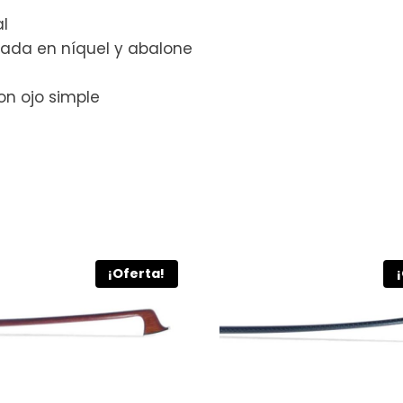
l
tada en níquel y abalone
on ojo simple
¡Oferta!