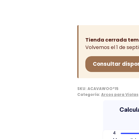
202,94€.
17
Tienda cerrada tem
Volvemos el 1 de sept
Consultar dispo
SKU:
ACAVAWOO*15
Categoría:
Arcos para Violas