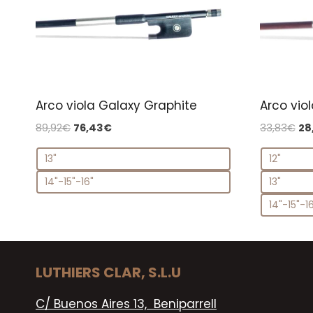
Arco viola Galaxy Graphite
Arco vio
El
El
El
89,92
€
76,43
€
33,83
€
28
precio
precio
pr
13"
12"
original
actual
ori
era:
es:
era
14"-15"-16"
13"
89,92€.
76,43€.
33
14"-15"-1
LUTHIERS CLAR, S.L.U
C/ Buenos Aires 13, Beniparrell