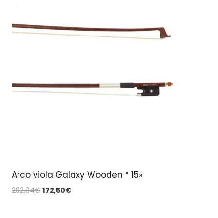
Arco viola Galaxy Wooden * 15»
El
El
202,94
€
172,50
€
precio
precio
original
actual