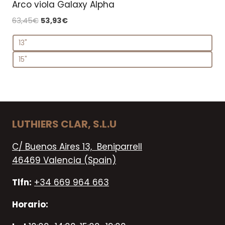
Arco viola Galaxy Alpha
El
El
63,45
€
53,93
€
precio
precio
13"
original
actual
era:
es:
15"
63,45€.
53,93€.
LUTHIERS CLAR, S.L.U
C/ Buenos Aires 13, Beniparrell
46469 Valencia (Spain)
Tlfn:
+34 669 964 663
Horario: