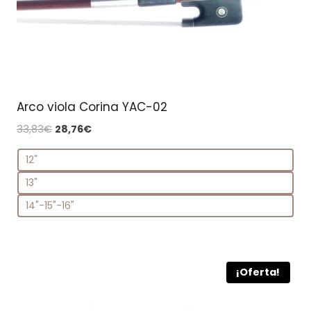
Arco viola Corina YAC-02
El
El
33,83
€
28,76
€
precio
precio
12"
original
actual
era:
es:
13"
33,83€.
28,76€.
14"-15"-16"
¡Oferta!