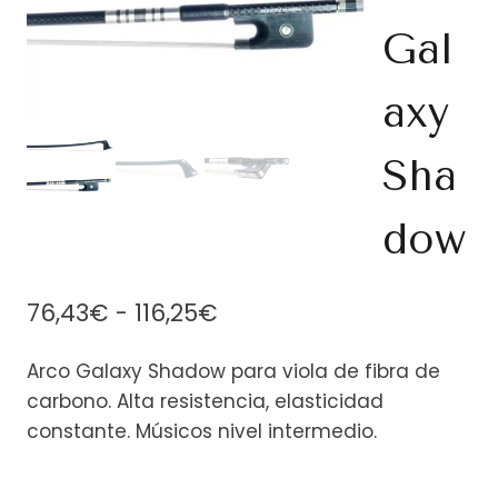
Gal
axy
Sha
dow
Rango
76,43
€
-
116,25
€
de
Arco Galaxy Shadow para viola de fibra de
precios:
carbono. Alta resistencia, elasticidad
desde
constante. Músicos nivel intermedio.
76,43€