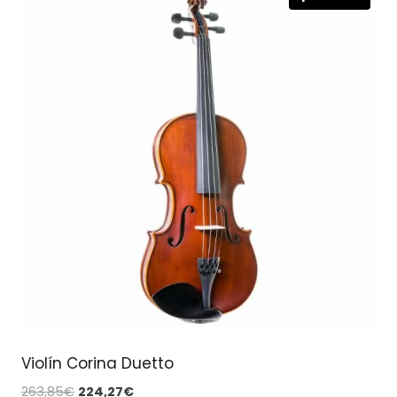
Violín Corina Duetto
El
El
263,85
€
224,27
€