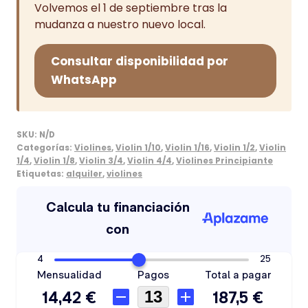
Volvemos el 1 de septiembre tras la
mudanza a nuestro nuevo local.
Consultar disponibilidad por
WhatsApp
SKU:
N/D
Categorías:
Violines
,
Violin 1/10
,
Violin 1/16
,
Violin 1/2
,
Violin
1/4
,
Violin 1/8
,
Violin 3/4
,
Violin 4/4
,
Violines Principiante
Etiquetas:
alquiler
,
violines