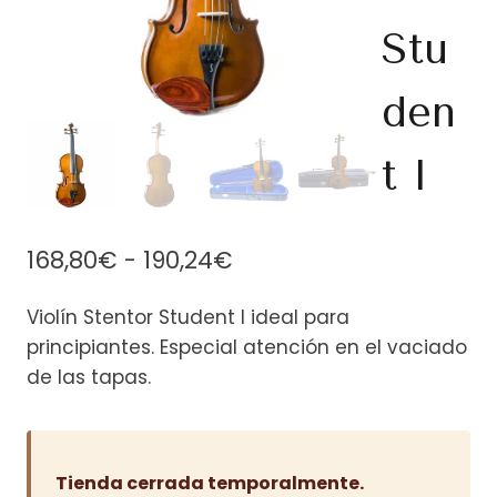
Stu
den
t I
Rango
168,80
€
-
190,24
€
de
Violín Stentor Student I ideal para
precios:
principiantes. Especial atención en el vaciado
desde
de las tapas.
168,80€
hasta
190,24€
Tienda cerrada temporalmente.