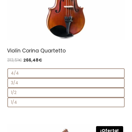
Violín Corina Quartetto
El
El
313,51
€
266,48
€
precio
precio
4/4
original
actual
era:
es:
3/4
313,51€.
266,48€.
1/2
1/4
¡Oferta!