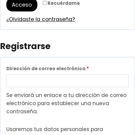
a
Recuérdame
Acceso
i
t
g
¿Olvidaste la contraseña?
o
a
r
t
Registrarse
i
o
o
r
O
Dirección de correo electrónico
*
i
b
o
l
Se enviará un enlace a tu dirección de correo
i
electrónico para establecer una nueva
contraseña.
g
a
Usaremos tus datos personales para
t