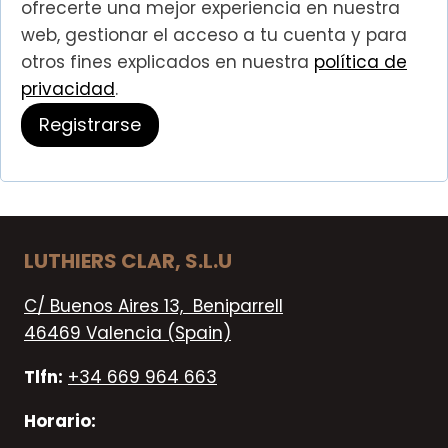
ofrecerte una mejor experiencia en nuestra
o
web, gestionar el acceso a tu cuenta y para
otros fines explicados en nuestra
política de
r
privacidad
.
i
Registrarse
o
LUTHIERS CLAR, S.L.U
C/ Buenos Aires 13, Beniparrell
46469 Valencia (Spain)
Tlfn:
+34 669 964 663
Horario: