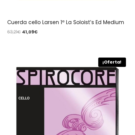
Cuerda cello Larsen 1ª La Soloist’s Ed Medium
El
El
63,21
€
41,09
€
precio
precio
original
actual
era:
es:
63,21€.
41,09€.
¡Oferta!