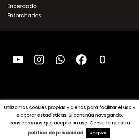
Encerdado
Entorchados
© 2025 Luthiers Clar S.L. Todos los derechos
Utilizamos cookies propias y ajenas para facilitar el uso y
elaborar estadísticas. Si continúa navegando,
reservados. |
Aviso legal
|
Política de
consideramos que acepta su uso. Consulte nuestra
privacidad
|
Política de cookies
política de privacidad.
Aceptar