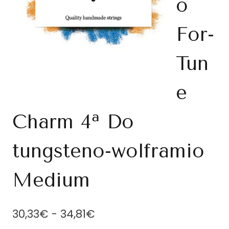
o
For-
Tun
e
Charm 4ª Do
tungsteno-wolframio
Medium
Rango
30,33
€
-
34,81
€