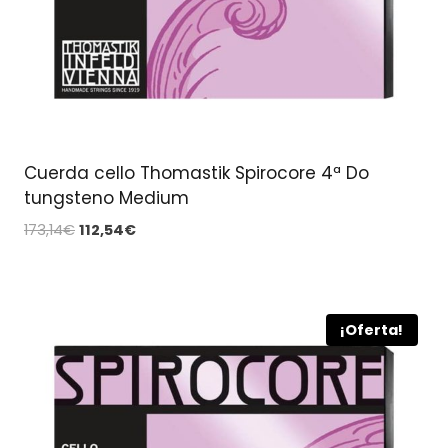
Cuerda cello Thomastik Spirocore 4ª Do
tungsteno Medium
El
El
173,14
€
112,54
€
precio
precio
original
actual
era:
es:
173,14€.
112,54€.
¡Oferta!