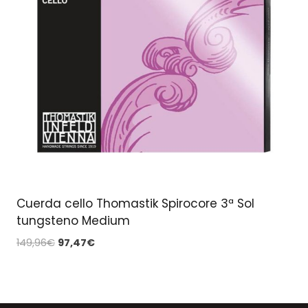
Cuerda cello Thomastik Spirocore 3ª Sol
tungsteno Medium
El
El
149,96
€
97,47
€
precio
precio
original
actual
era:
es:
149,96€.
97,47€.