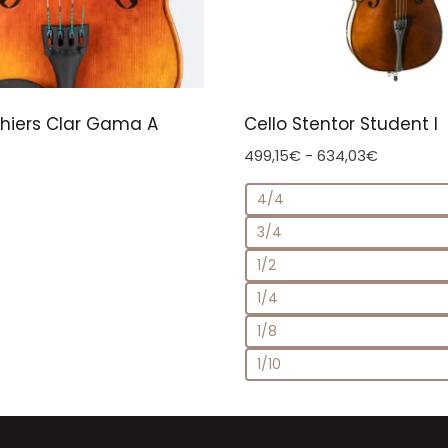
uthiers Clar Gama A
Cello Stentor Student I
Rango
499,15
€
-
634,03
€
de
4/4
precios:
desde
3/4
499,15€
1/2
hasta
634,03€
1/4
1/8
1/10