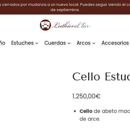
 cerrados por mudanza a un nuevo local. Puedes seguir viendo el ca
de septiembre.
ño
Estuches
Cuerdas
Arcos
Accesorios
Cello Estu
1.250,00
€
Cello
de abeto maci
de arce.