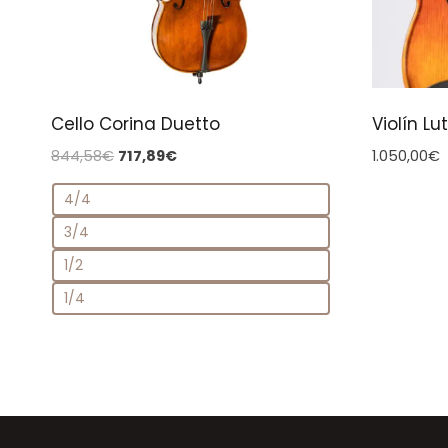
Cello Corina Duetto
Violín L
El
El
844,58
€
717,89
€
1.050,00
€
precio
precio
4/4
original
actual
era:
es:
3/4
844,58€.
717,89€.
1/2
1/4