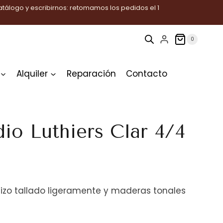
tálogo y escribirnos: retomamos los pedidos el 1
0
Alquiler
Reparación
Contacto
dio Luthiers Clar 4/4
zo tallado ligeramente y maderas tonales